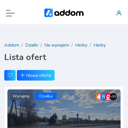
Addom
Działki
Na wynajem
Herby
Herby
Lista ofert
Nowa oferta
Wynajmę
Działka
+99