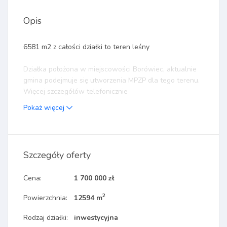
Opis
6581 m2 z całości działki to teren leśny
Działka położona w miejscowości Borówiec, aktualnie
gmina podejmuje się utworzenia MPZP dla tego terenu.
Więcej szczegółów telefonicznie
Pokaż więcej
Szczegóły oferty
Cena:
1 700 000 zł
2
Powierzchnia:
12594 m
Rodzaj działki:
inwestycyjna