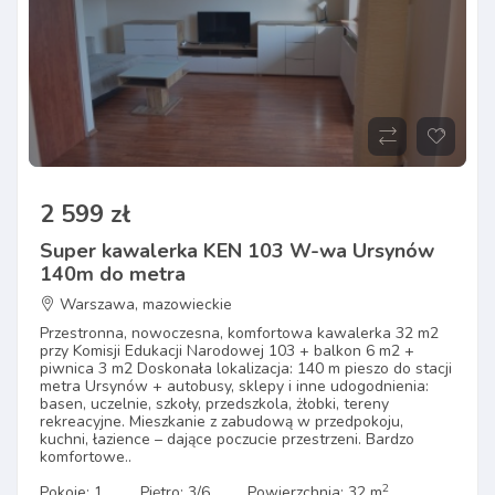
2 599 zł
Super kawalerka KEN 103 W-wa Ursynów
140m do metra
Warszawa, mazowieckie
Przestronna, nowoczesna, komfortowa kawalerka 32 m2
przy Komisji Edukacji Narodowej 103 + balkon 6 m2 +
piwnica 3 m2 Doskonała lokalizacja: 140 m pieszo do stacji
metra Ursynów + autobusy, sklepy i inne udogodnienia:
basen, uczelnie, szkoły, przedszkola, żłobki, tereny
rekreacyjne. Mieszkanie z zabudową w przedpokoju,
kuchni, łazience – dające poczucie przestrzeni. Bardzo
komfortowe..
2
Pokoje: 1
Piętro: 3/6
Powierzchnia: 32 m