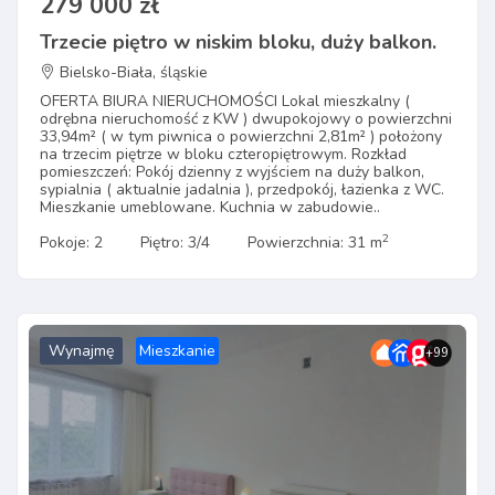
279 000 zł
Trzecie piętro w niskim bloku, duży balkon.
Bielsko-Biała, śląskie
OFERTA BIURA NIERUCHOMOŚCI Lokal mieszkalny (
odrębna nieruchomość z KW ) dwupokojowy o powierzchni
33,94m² ( w tym piwnica o powierzchni 2,81m² ) położony
na trzecim piętrze w bloku czteropiętrowym. Rozkład
pomieszczeń: Pokój dzienny z wyjściem na duży balkon,
sypialnia ( aktualnie jadalnia ), przedpokój, łazienka z WC.
Mieszkanie umeblowane. Kuchnia w zabudowie..
2
Pokoje: 2
Piętro: 3/4
Powierzchnia: 31 m
Wynajmę
Mieszkanie
+99