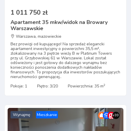
1 011 750 zł
Apartament 35 mkw/widok na Browary
Warszawskie
Warszawa, mazowieckie
Bez prowizji od kupującego! Na sprzedaż elegancki
apartament inwestycyjny o powierzchni 35,5 m²,
zlokalizowany na 3 piętrze wieży B w Platinum Towers
przy ul. Grzybowskiej 61 w Warszawie. Lokal został
odświeżony i jest gotowy do dalszego wynajmu bez
konieczności ponoszenia dodatkowych nakładów
finansowych. To propozycja dla inwestorów poszukujących
nieruchomości generującej..
2
Pokoje: 1
Piętro: 3/20
Powierzchnia: 35 m
Wynajmę
Mieszkanie
+99