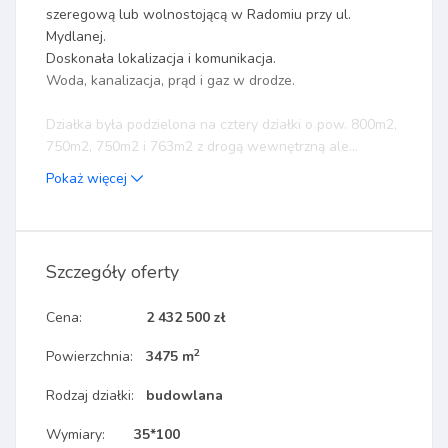
szeregową lub wolnostojącą w Radomiu przy ul.
Mydlanej.
Doskonała lokalizacja i komunikacja.
Woda, kanalizacja, prąd i gaz w drodze.
Działka była podzielona na cztery działki o pow. 800m2,
750m2, 750m2 i 763m2 z drogą wewnętrzną ale...
Pokaż więcej
Szczegóły oferty
Cena:
2 432 500 zł
2
Powierzchnia:
3475 m
Rodzaj działki:
budowlana
Wymiary:
35*100