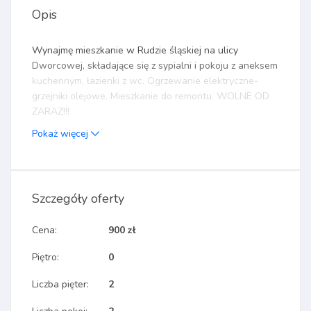
Opis
Wynajmę mieszkanie w Rudzie śląskiej na ulicy
Dworcowej, składające się z sypialni i pokoju z aneksem
kuchennym, łazienki z wc. Ogrzewanie elektryczne-
grzejniki olejowe. Mieszkanie do remontu. WOLNE OD
ZARAZ!!!
Pokaż więcej
Szczegóły oferty
Cena:
900 zł
Piętro:
0
Liczba pięter:
2